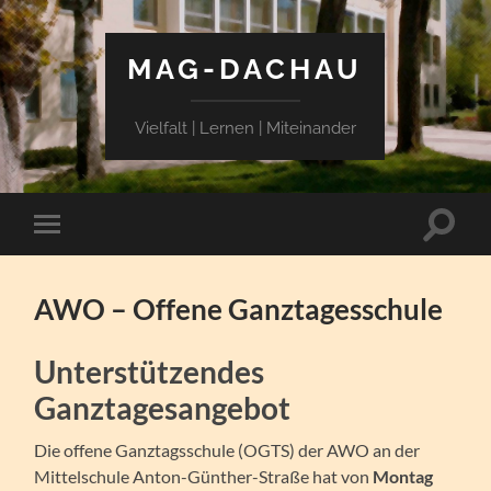
MAG-DACHAU
Vielfalt | Lernen | Miteinander
Suchfe
Mobile-
ein-/a
Menü
ein-/ausblenden
AWO – Offene Ganztagesschule
Unterstützendes
Ganztagesangebot
Die offene Ganztagsschule (OGTS) der AWO an der
Mittelschule Anton-Günther-Straße hat von
Montag