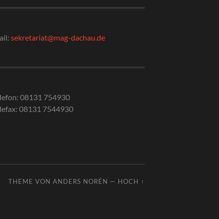
il:
sekretariat@mag-dachau.de
lefon: 08131 754930
lefax: 08131 7544930
THEME VON
ANDERS NORÉN
—
HOCH ↑