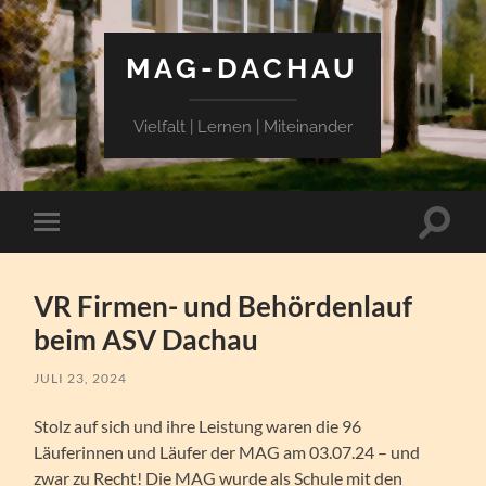
MAG-DACHAU
Vielfalt | Lernen | Miteinander
Suchfe
Mobile-
ein-/a
Menü
ein-/ausblenden
VR Firmen- und Behördenlauf
beim ASV Dachau
JULI 23, 2024
Stolz auf sich und ihre Leistung waren die 96
Läuferinnen und Läufer der MAG am 03.07.24 – und
zwar zu Recht! Die MAG wurde als Schule mit den